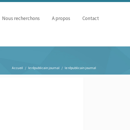
Nous recherchons
A propos
Contact
Accueil
le républicain journal
le républicain journal