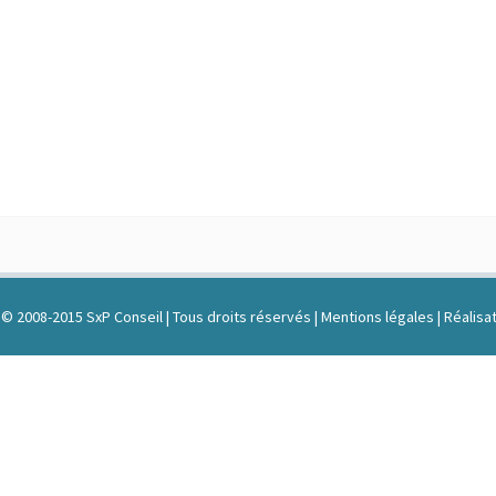
© 2008-2015 SxP Conseil | Tous droits réservés |
Mentions légales
| Réalisat